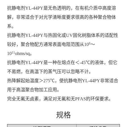
抗静电剂YL-44PY是无色透明的，在有机介质中高度溶
解，非常适合于对光学清晰度要求很高的各种聚合物体
系。
抗静电剂YL-44PY与热固化或UV固化树脂体系的适配性
9
较好，聚合物配方通常表面电阻范围从
10
～
11
10
ohms/sq。
抗静电剂YL-44PY是一种在熔点在＜-45℃的液体，但它
不易燃，在高温下的蒸气压可以忽略不计。
热降解起始温度＞275℃，使抗静电剂YL-44PY非常适合
用于高温聚合物加工应用。
完全无氟无卤素，满足对无氟和无PFAS的环保要求。
规格