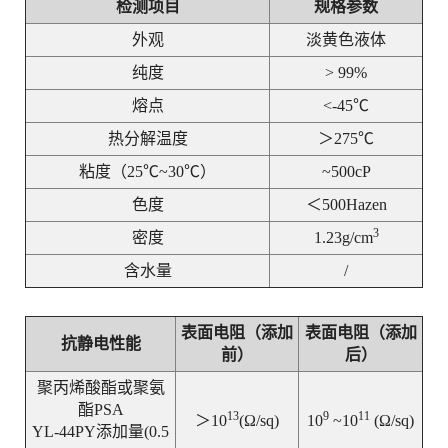
检测项目
规格参数
外观
淡黄色液体
纯度
> 99%
熔点
<-45℃
热分解温度
＞275℃
粘度（25℃~30℃）
~500cP
色度
＜500Hazen
3
密度
1.23g/cm
含水量
/
表面电阻（添加
表面电阻（添加
抗静电性能
前）
后）
聚丙烯酸酯或聚氨
酯PSA
13
9
11
＞10
(Ω/sq)
10
~10
(Ω/sq)
YL-44PY添加量(0.5