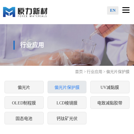
Togg
EN
navi
行业应用
首页
>
行业应用
> 偏光片保护膜
偏光片
偏光片保护膜
UV减黏膜
OLED制程膜
LCD棱镜膜
电致减黏胶带
固态电池
钙钛矿光伏